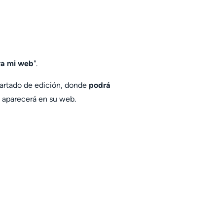
ra mi web
".
partado de edición, donde
podrá
 aparecerá en su web.