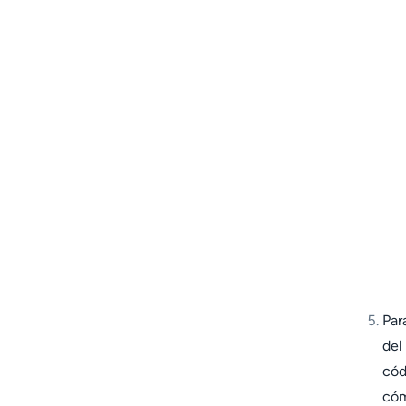
Par
del
cód
có