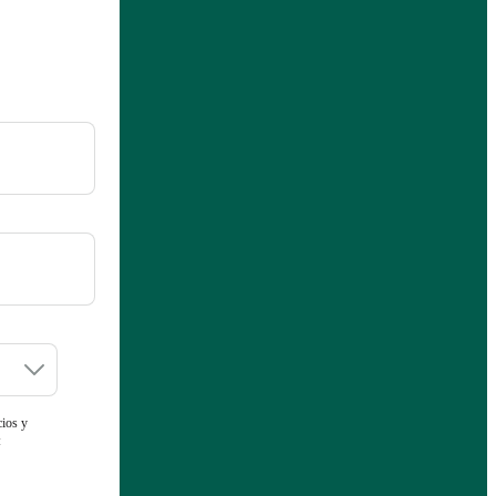
cios y
: