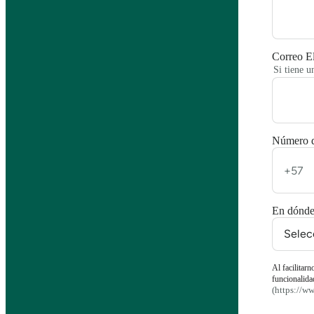
Correo El
Si tiene u
Número de
En dónde 
Al facilitarn
funcionalida
(https://w