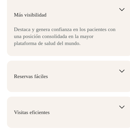
Más visibilidad
Destaca y genera confianza en los pacientes con
una posición consolidada en la mayor
plataforma de salud del mundo.
Reservas fáciles
Mejora la experiencia de reserva, ahorra tiempo
en tareas administrativas y reduce las ausencias.
Visitas eficientes
Mejora la atención al paciente y ayuda a más