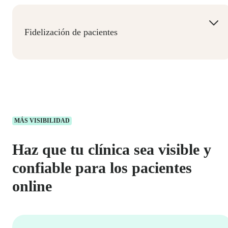
personas cada día permitiéndonos encargarnos
de las tareas manuales durante las visitas.
Fidelización de pacientes
Construye relaciones duraderas con los
pacientes e impulsa el crecimiento de
recomendaciones.
MÁS VISIBILIDAD
Haz que tu clínica sea visible y
confiable para los pacientes
online