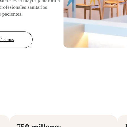
paña - es la mayor plataforma
rofesionales sanitarios
 pacientes.
áctanos
750 millones