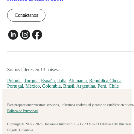
Contáctanos
Somos líderes en 13 países:
Polonia
,
Turquía
,
España
,
Italia
,
Alemania
,
República Checa
,
Portugal
,
México
,
Colombia
,
Brasil
,
Argentina
,
Perú
,
Chile
Para proporcionar nuestros servicios, utilizamos cookies tal y como se establece en nuestr
Política de Privacidad
.
Copyright© 2007 - 2026 Doctoralia Internet S.L. - Tv 23 #97-73 Edificio City Business,
Bogotá, Colombia.