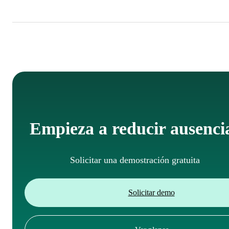
reprogramar.- Solicitud de opinión después de la cita.
Sí, todos nuestros servicios y herramientas cumplen con
los protocolos de seguridad exigidos por el GDPR.
Además, nuestro producto cuenta con la certificación
ISO/IEC 27001, el estándar global en seguridad de datos.
Empieza a reducir ausenci
Solicitar una demostración gratuita
Solicitar demo