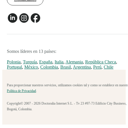
Somos líderes en 13 países:
Polonia
,
Turquía
,
España
,
Italia
,
Alemania
,
República Checa
,
Portugal
,
México
,
Colombia
,
Brasil
,
Argentina
,
Perú
,
Chile
Para proporcionar nuestros servicios, utilizamos cookies tal y como se establece en nuestr
Política de Privacidad
.
Copyright© 2007 - 2026 Doctoralia Internet S.L. - Tv 23 #97-73 Edificio City Business,
Bogotá, Colombia.