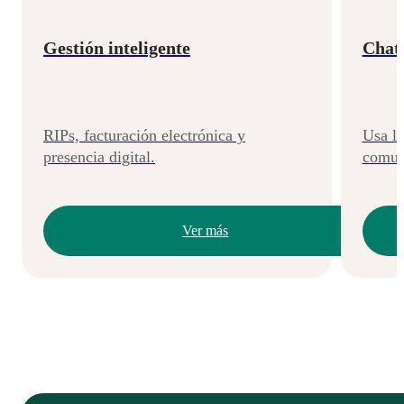
Gestión inteligente
Chat
RIPs, facturación electrónica y
Usa l
presencia digital.
comun
Ver más