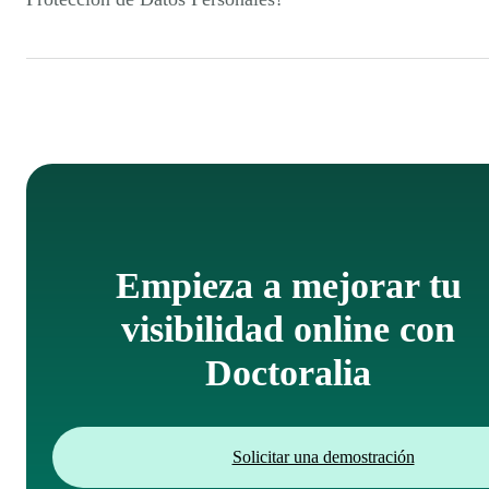
pacientes con un calendario de citas, recordatorios
automáticos, plataforma de videoconsultas, episodios
Sí, todos nuestros servicios y herramientas cumplen con
clínicos... ¡Y mucho más!
los protocolos de seguridad exigidos por el Régimen
General de Protección de Datos Personales. Además,
nuestro producto cuenta con la certificación ISO/IEC
27001, el estándar global en seguridad de datos.
Empieza a mejorar tu
visibilidad online con
Doctoralia
Solicitar una demostración