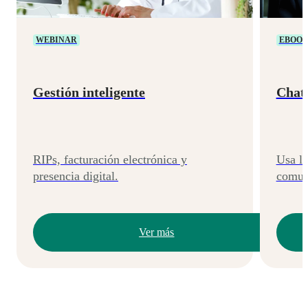
WEBINAR
EBOO
Gestión inteligente
Chat
RIPs, facturación electrónica y
Usa l
presencia digital.
comun
Ver más