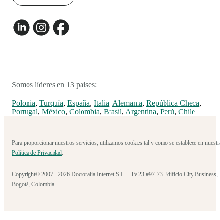
Somos líderes en 13 países:
Polonia
,
Turquía
,
España
,
Italia
,
Alemania
,
República Checa
,
Portugal
,
México
,
Colombia
,
Brasil
,
Argentina
,
Perú
,
Chile
Para proporcionar nuestros servicios, utilizamos cookies tal y como se establece en nuestr
Política de Privacidad
.
Copyright© 2007 - 2026 Doctoralia Internet S.L. - Tv 23 #97-73 Edificio City Business,
Bogotá, Colombia.