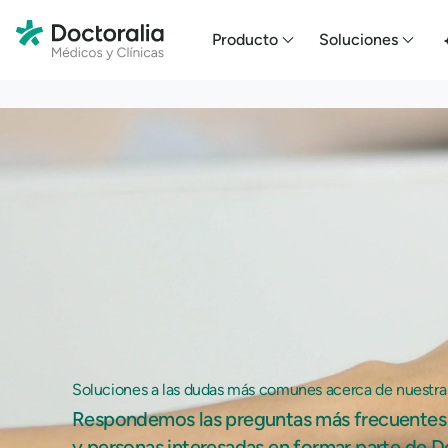
En HubSpot tenemos otro código que te pego a continuación.
Producto
Soluciones
Soluciones a las dudas más comunes acerca de nuestra
Respondemos las preguntas más frecuentes 
y personas interesadas en formar parte de D