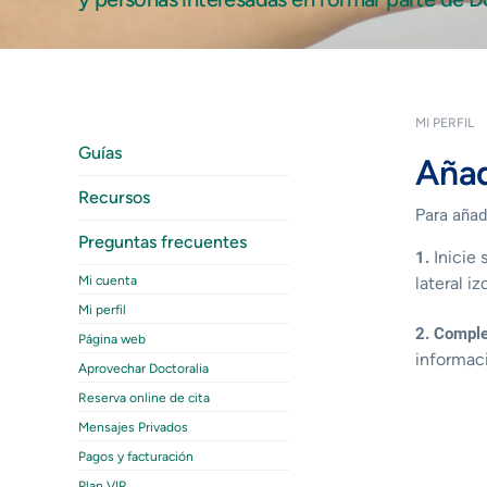
MI PERFIL
Guías
Añad
Recursos
Para añad
Preguntas frecuentes
Inicie 
1.
Mi cuenta
lateral iz
Mi perfil
2. Compl
Página web
informaci
Aprovechar Doctoralia
Reserva online de cita
Mensajes Privados
Pagos y facturación
Plan VIP