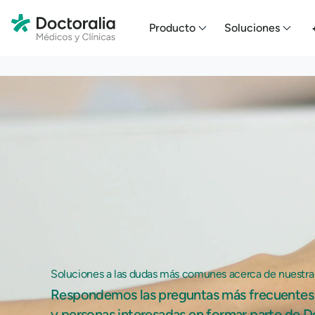
En HubSpot tenemos otro código que te pego a continuación.
Producto
Soluciones
Soluciones a las dudas más comunes acerca de nuestra
Respondemos las preguntas más frecuentes 
y personas interesadas en formar parte de D