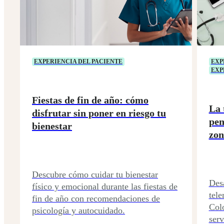
EXPERIENCIA DEL PACIENTE
EXP
EXP
Fiestas de fin de año: cómo
La 
disfrutar sin poner en riesgo tu
pen
bienestar
zon
Descubre cómo cuidar tu bienestar
Desa
físico y emocional durante las fiestas de
tele
fin de año con recomendaciones de
Colo
psicología y autocuidado.
serv