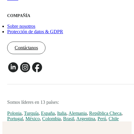
COMPAÑÍA
Sobre nosotros
Protección de datos & GDPR
Contáctanos
Somos líderes en 13 países:
Polonia
,
Turquía
,
España
,
Italia
,
Alemania
,
República Checa
,
Portugal
,
México
,
Colombia
,
Brasil
,
Argentina
,
Perú
,
Chile