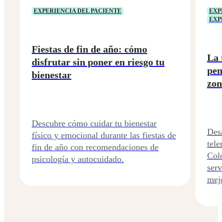
EXPERIENCIA DEL PACIENTE
EXP
EXP
Fiestas de fin de año: cómo
La 
disfrutar sin poner en riesgo tu
pen
bienestar
zon
Descubre cómo cuidar tu bienestar
Desa
físico y emocional durante las fiestas de
tele
fin de año con recomendaciones de
Colo
psicología y autocuidado.
serv
mejo