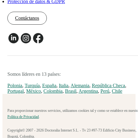
Protección de datos & GDPR
Contáctanos
Somos líderes en 13 países:
Polonia
,
Turquía
,
España
,
Italia
,
Alemania
,
República Checa
,
Portugal
,
México
,
Colombia
,
Brasil
,
Argentina
,
Perú
,
Chile
Para proporcionar nuestros servicios, utilizamos cookies tal y como se establece en nuestr
Política de Privacidad
.
Copyright© 2007 - 2026 Doctoralia Internet S.L. - Tv 23 #97-73 Edificio City Business,
Bogotá, Colombia.