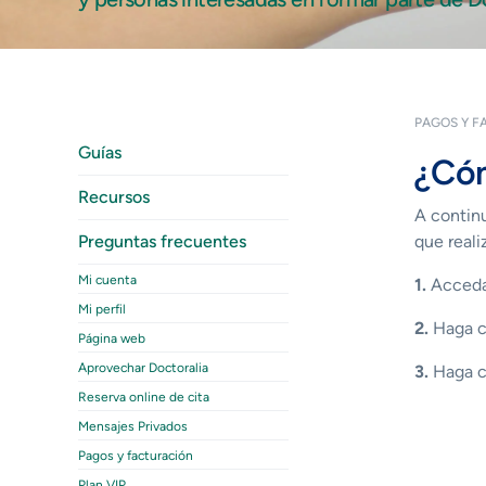
PAGOS Y F
Guías
¿Cóm
Recursos
A continu
Preguntas frecuentes
que real
Mi cuenta
1.
Acceda 
Mi perfil
2.
Haga cl
Página web
Aprovechar Doctoralia
3.
Haga cl
Reserva online de cita
Mensajes Privados
Pagos y facturación
Plan VIP