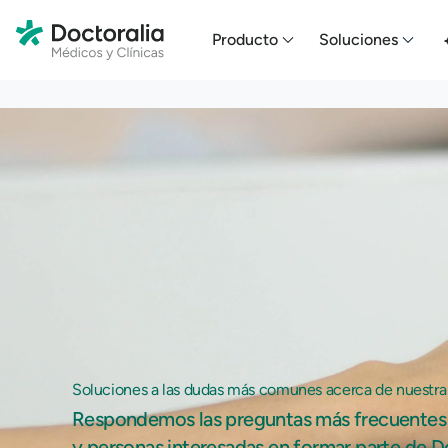
En HubSpot tenemos otro código que te pego a continuación.
Producto
Soluciones
Soluciones a las dudas más comunes acerca de nuestra
Respondemos las preguntas más frecuentes 
y personas interesadas en formar parte de D