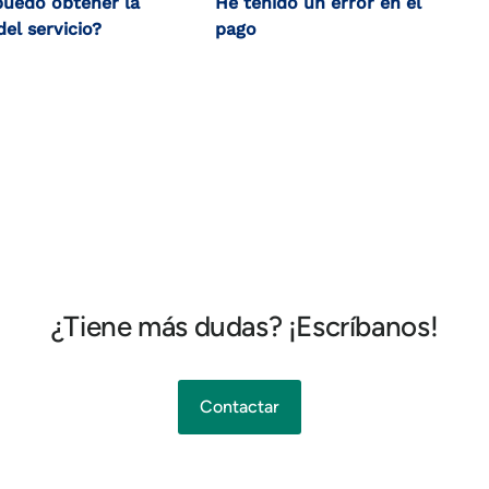
uedo obtener la
He tenido un error en el
del servicio?
pago
¿Tiene más dudas? ¡Escríbanos!
Contactar