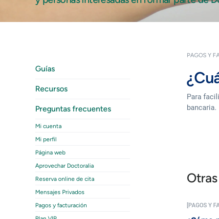
PAGOS Y F
Guías
¿Cuá
Recursos
Para faci
bancaria.
Preguntas frecuentes
Mi cuenta
Mi perfil
Página web
Aprovechar Doctoralia
Otras
Reserva online de cita
Mensajes Privados
Pagos y facturación
[PAGOS Y F
Plan VIP