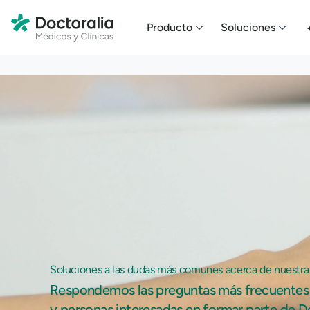
En HubSpot tenemos otro código que te pego a continuación.
Producto
Soluciones
Soluciones a las dudas más comunes acerca de nuestra
Respondemos las preguntas más frecuentes 
y personas interesadas en formar parte de D