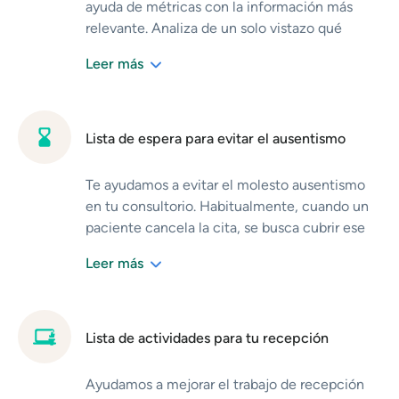
ayuda de métricas con la información más
relevante. Analiza de un solo vistazo qué
servicios y canales son los más exitosos.
Leer más
Además, puedes saber el número de pacientes
nuevos mensuales y también el de los
recurrentes. Así, podrás continuar con tu
estrategia o implementar cambios para
Lista de espera para evitar el ausentismo
mejorar tus consultas.
No necesitas ninguna experiencia para
Te ayudamos a evitar el molesto ausentismo
analizar tus métricas, ya que todo puedes
en tu consultorio. Habitualmente, cuando un
verlo en un panel muy sencillo de entender
.
paciente cancela la cita, se busca cubrir ese
espacio libre con otro paciente. Pero, en la
Leer más
mayoría de los casos esto se complica
demasiado.
Con la agenda Doctoralia, tus pacientes
pueden decidir si quieren recibir
Lista de actividades para tu recepción
automáticamente un mensaje para saber si el
espacio anterior a su cita se libera. Así,
te
Ayudamos a mejorar el trabajo de recepción
ayudamos a evitar el ausentismo en un 70%
y