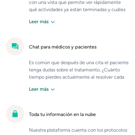
con una vista que permite ver rápidamente
mejoramos la experiencia completa de tus
qué actividades ya están terminadas y cuáles
pacientes.
todavía no. Así, tus asistentes y tú sabrán qué
Leer más
pacientes ya confirmaron cita, cuáles todavía
no lo hacen, quiénes cancelaron, quién pagó,
etc.
¡Dile adiós a las complicaciones en tu
Chat para médicos y pacientes
recepción!
Es común que después de una cita el paciente
tenga dudas sobre el tratamiento. ¿Cuánto
tiempo pierdes actualmente al resolver cada
pregunta que te hacen tus pacientes?
Leer más
Sabemos que quieres ofrecerles la mejor
experiencia de cuidado y por ello el chat te
permite responder de manera más rápida y
efectiva. Este sistema de chat cuenta con los
Toda tu información en la nube
mejores protocolos de seguridad de datos en
el mundo.
comparte todo lo que necesites de
Nuestra plataforma cuenta con los protocolos
manera más eficaz