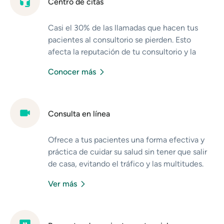
Centro de citas
botón para reservar cita desde ella.
No te preocupes por detalles técnicos:
Casi el 30% de las llamadas que hacen tus
nosotros nos encargamos de contratar el
pacientes al consultorio se pierden. Esto
dominio o alojamiento.
afecta la reputación de tu consultorio y la
experiencia de las personas. Nosotros
Conocer más
respondemos todas tus llamadas y agendamos
tus consultas. Si cuentas con asistente,
nuestra plataforma no la sustituye y, al
contrario, le ayuda a facilitar sus labores
Consulta en línea
cotidianas.
Ofrece a tus pacientes una forma efectiva y
práctica de cuidar su salud sin tener que salir
de casa, evitando el tráfico y las multitudes.
Da seguimiento a tratamientos que no
Ver más
requieren contacto físico y resuelve dudas de
forma virtual.