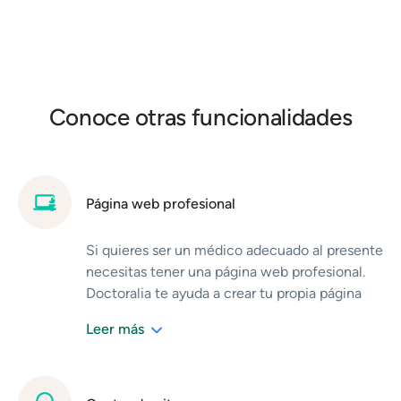
Conoce otras funcionalidades
Página web profesional
Si quieres ser un médico adecuado al presente
necesitas tener una página web profesional.
Doctoralia te ayuda a crear tu propia página
web en menos de 10 minutos. Tú eliges una de
Leer más
las plantillas que hemos diseñado
especialmente para profesionales de la salud.
Tu página se actualizará automáticamente con
el contenido de tu perfil y además tendrás un